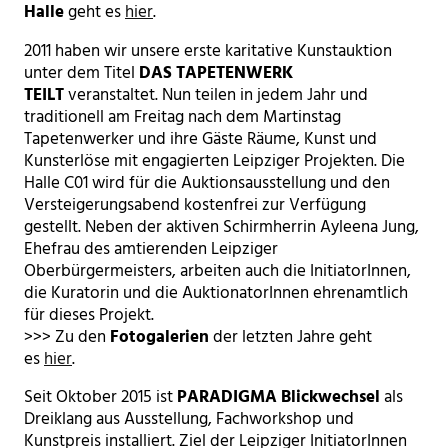
Halle
geht es
hier
.
2011 haben wir unsere erste karitative Kunstauktion
unter dem Titel
DAS TAPETENWERK
TEILT
veranstaltet. Nun teilen in jedem Jahr und
traditionell am Freitag nach dem Martinstag
Tapetenwerker und ihre Gäste Räume, Kunst und
Kunsterlöse mit engagierten Leipziger Projekten. Die
Halle C01 wird für die Auktionsausstellung und den
Versteigerungsabend kostenfrei zur Verfügung
gestellt. Neben der aktiven Schirmherrin Ayleena Jung,
Ehefrau des amtierenden Leipziger
Oberbürgermeisters, arbeiten auch die InitiatorInnen,
die Kuratorin und die AuktionatorInnen ehrenamtlich
für dieses Projekt.
>>> Zu den
Fotogalerien
der letzten Jahre geht
es
hier
.
Seit Oktober 2015 ist
PARADIGMA Blickwechsel
als
Dreiklang aus Ausstellung, Fachworkshop und
Kunstpreis installiert. Ziel der Leipziger InitiatorInnen